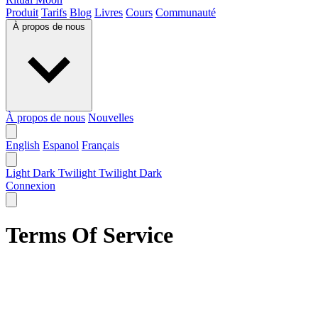
Produit
Tarifs
Blog
Livres
Cours
Communauté
À propos de nous
À propos de nous
Nouvelles
English
Espanol
Français
Light
Dark
Twilight
Twilight Dark
Connexion
Terms Of Service